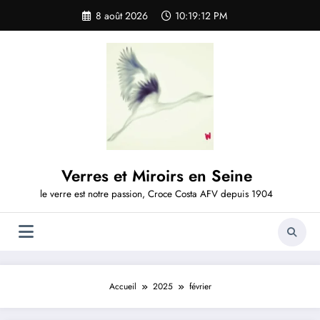
Aller
8 août 2026
10:19:13 PM
au
contenu
Verres et Miroirs en Seine
le verre est notre passion, Croce Costa AFV depuis 1904
Accueil
2025
février