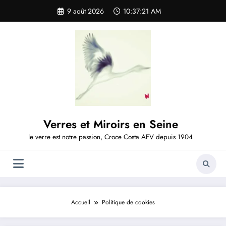
Aller
9 août 2026
10:37:22 AM
au
contenu
Verres et Miroirs en Seine
le verre est notre passion, Croce Costa AFV depuis 1904
Accueil
Politique de cookies