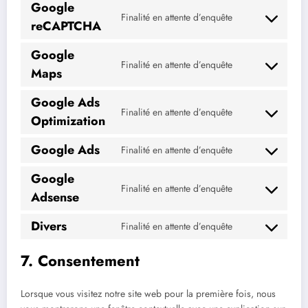
Google
service
Finalité en attente d’enquête
Consent
complianz
reCAPTCHA
to
service
Google
google-
Finalité en attente d’enquête
Consent
Maps
recaptcha
to
service
Google Ads
google-
Finalité en attente d’enquête
Consent
Optimization
maps
to
service
Google Ads
Finalité en attente d’enquête
Consent
google-
to
ads-
Google
service
optimization
Finalité en attente d’enquête
Consent
google-
Adsense
to
ads
service
Divers
Finalité en attente d’enquête
Consent
google-
to
adsense
7. Consentement
service
divers
Lorsque vous visitez notre site web pour la première fois, nous