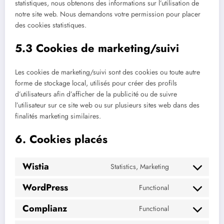
statistiques, nous obtenons des informations sur l’utilisation de
notre site web. Nous demandons votre permission pour placer
des cookies statistiques.
5.3 Cookies de marketing/suivi
Les cookies de marketing/suivi sont des cookies ou toute autre
forme de stockage local, utilisés pour créer des profils
d’utilisateurs afin d’afficher de la publicité ou de suivre
l’utilisateur sur ce site web ou sur plusieurs sites web dans des
finalités marketing similaires.
6. Cookies placés
Wistia
Statistics, Marketing
Consent
to
WordPress
Functional
service
Consent
wistia
to
Complianz
Functional
service
Consent
wordpress
to