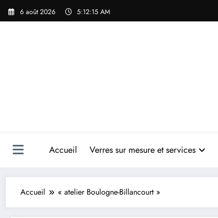
Aller
6 août 2026
5:12:15 AM
au
contenu
Accueil
Verres sur mesure et services
Accueil
« atelier Boulogne-Billancourt »