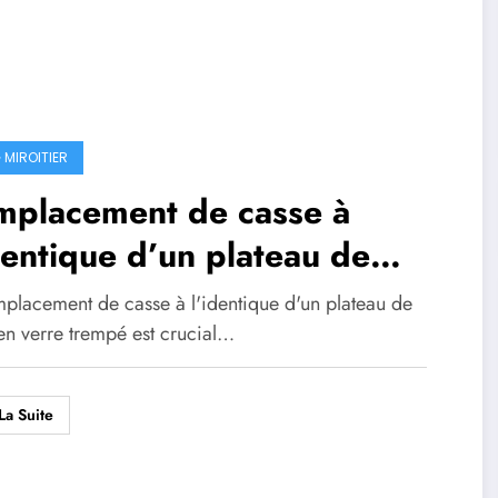
 MIROITIER
mplacement de casse à
dentique d’un plateau de
le en verre trempé
mplacement de casse à l'identique d'un plateau de
en verre trempé est crucial…
La Suite