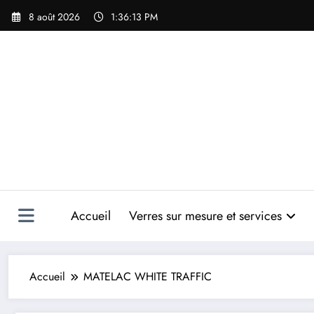
Aller
8 août 2026
1:36:14 PM
au
contenu
Accueil
Verres sur mesure et services
Accueil
MATELAC WHITE TRAFFIC