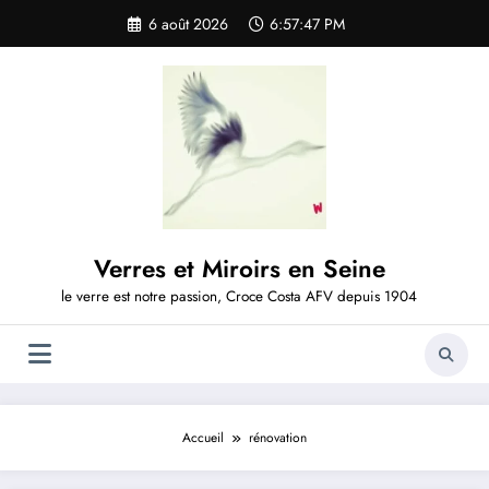
Aller
6 août 2026
6:57:48 PM
au
contenu
Verres et Miroirs en Seine
le verre est notre passion, Croce Costa AFV depuis 1904
Accueil
rénovation