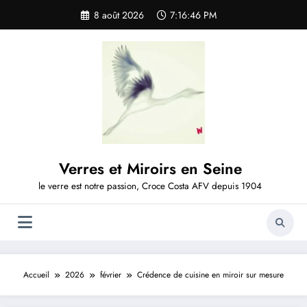
Aller
8 août 2026
7:16:47 PM
au
contenu
Verres et Miroirs en Seine
le verre est notre passion, Croce Costa AFV depuis 1904
Accueil
2026
février
Crédence de cuisine en miroir sur mesure