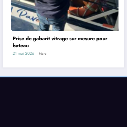
esure pour
L’atelier est
FERME
Verres et Miroirs en Seine 2024 | Powered By
SpiceThemes