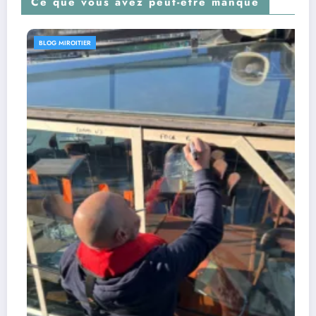
Ce que vous avez peut-être manqué
BLOG MIROITIER
Fabrication d’un miroir feuille
en argent ou bronze
20 avril 2026
Marc