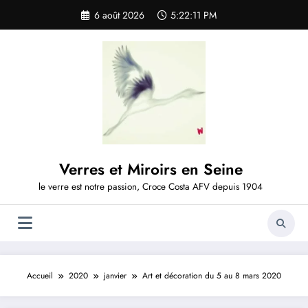
Aller
6 août 2026
5:22:12 PM
au
contenu
Verres et Miroirs en Seine
le verre est notre passion, Croce Costa AFV depuis 1904
Accueil
2020
janvier
Art et décoration du 5 au 8 mars 2020