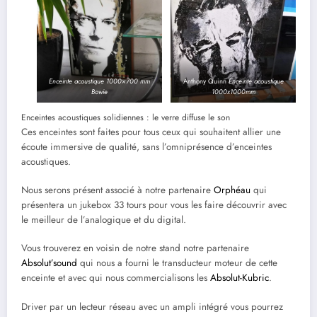
Enceinte acoustique 1000×700 mm
Anthony Quinn
Enceinte acoustique
Bowie
1000x1000mm
Enceintes acoustiques solidiennes : le verre diffuse le son
Ces enceintes sont faites pour tous ceux qui souhaitent allier une
écoute immersive de qualité, sans l’omniprésence d’enceintes
acoustiques.
Nous serons présent associé à notre partenaire
Orphéau
qui
présentera un jukebox 33 tours pour vous les faire découvrir avec
le meilleur de l’analogique et du digital.
Vous trouverez en voisin de notre stand notre partenaire
Absolut’sound
qui nous a fourni le transducteur moteur de cette
enceinte et avec qui nous commercialisons les
Absolut-Kubric
.
Driver par un lecteur réseau avec un ampli intégré vous pourrez