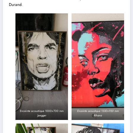
Durand
.
Enceinte acoustique 1000×700 mm
Enceinte acoustique 1330×930 mm
Jaegger
Rihana