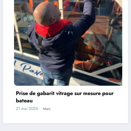
F
e
2
Prise de gabarit vitrage sur mesure pour
bateau
21 mai 2026
Marc