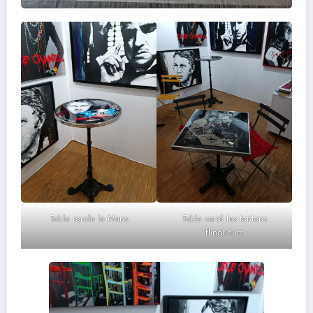
Table ronde le Mans
Table carré les tontons
flingueurs