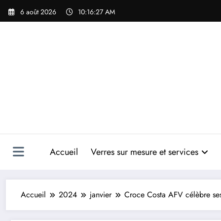
Aller
6 août 2026
10:16:28 AM
au
contenu
Accueil
Verres sur mesure et services
Accueil
2024
janvier
Croce Costa AFV célèbre se